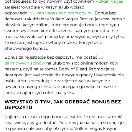
potrzebujesz, to być nowym użytkownikom
Vulkan Vegas
i
zarejestrować się w kasynie lub wpisać
odpowiedni
Vulkan Vegas kod promocyjny
. Bonus bez
depozytu tak działa w Vulkan Vegas. Jest to jeszcze jedno z
niewielu kasyn online, które proponuje bonus tego typu
swoim użytkownikom. Jeszcze na samym początku nie
musisz się wpłacać pieniędzy oraz wysilać, wystarczy tylko,
że się zarejestrujesz i wtedy możesz korzystać z
oferowanego bonusu.
Bonus za rejestrację bez depozytu ma postać
50
darmowych spinów
na ulubiony slot online miłośników
hazardu, czyli na automat Book of Dead. Promocja ta
dostępna jest wyłącznie dla nowych graczy i wyłącznie dla
osób, które zdecydują się zarejestrować w kasynie z
użyciem naszego linku. Nie przegap go więc i ciesz się
jedną z najlepszych ofert na rynku.
WSZYSTKO O TYM, JAK ODEBRAĆ BONUS BEZ
DEPOZYTU
Najlepszą częścią tego bonusu jest to, że nie musisz robić
zbyt wiele, aby go dostać. Dotarłeś już na naszą stronę i jest
to połowa sukcesu, aby otrzymać Vulkan Vegas kasyno