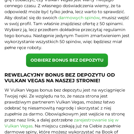
cennego czasu. Z własnego doświadczenia wiemy, że ta
odpowiedź może być tylko jedna, lecz warto to sprawdzić.
Aby dostać się do swoich
darmowych spinów
, musisz wejść
w swój profil. Tam właśnie znajdziesz ofertę z 50 spinami.
Wybierz ją, lecz przedtem dokładnie przeczytaj regulamin
tego bonusu. Następnie jedynym Twoim zmartwieniem jest
wykorzystanie wszystkich 50 spinów, więc będziesz miał
pełne ręce roboty.
ODBIERZ BONUS BEZ DEPOZYTU
REWELACYJNY BONUS BEZ DEPOZYTU OD
VULKAN VEGAS NA NASZEJ STRONIE!
W Vulkan Vegas bonus bez depozytu jest na wyciągnięcie
Twojej ręki. Ze względu na to, że nasza strona jest
prawdziwym partnerem Vulkan Vegas, możesz łatwo
odebrać tę niesamowitą nagrodę i skorzystać z niej
zupełnie za darmo. Obowiązkowym jest wejście na stronę
przez nasz link, a dalej potrzebne
zarejestrowanie się w
Vulkan Vegas
. Na miejscu czekają już na Ciebie zupełnie
darmowe spiny, które możesz wykorzystać na Book of